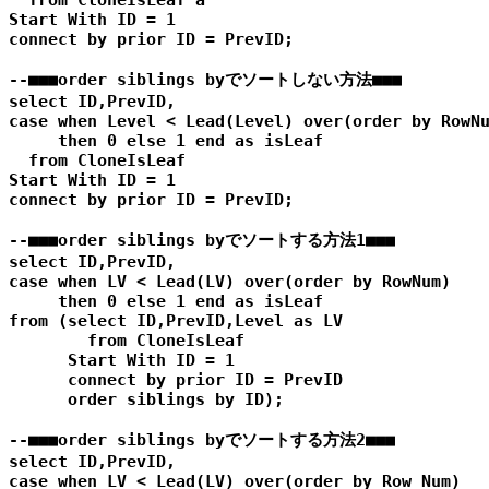
Start With ID = 1

connect by prior ID = PrevID;

--■■■order siblings byでソートしない方法■■■

select ID,PrevID,

case when Level < Lead(Level) over(order by RowNu
     then 0 else 1 end as isLeaf

  from CloneIsLeaf

Start With ID = 1

connect by prior ID = PrevID;

--■■■order siblings byでソートする方法1■■■

select ID,PrevID,

case when LV < Lead(LV) over(order by RowNum)

     then 0 else 1 end as isLeaf

from (select ID,PrevID,Level as LV

        from CloneIsLeaf

      Start With ID = 1

      connect by prior ID = PrevID

      order siblings by ID);

--■■■order siblings byでソートする方法2■■■

select ID,PrevID,

case when LV < Lead(LV) over(order by Row_Num)
