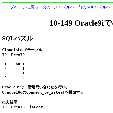
トップページに戻る
次のSQLパズルへ
前のSQLパズルへ
10-149 Oracle9i
SQLパズル
CloneIsLeafテーブル

ID  PrevID

--  ------

 1    null

 2       1

 3       1

 4       3

Oracle9iで、階層問い合わせを行い、

Oracle10gのconnect_by_isleafを模倣する

出力結果

ID  PrevID  isLeaf

--  ------  ------
