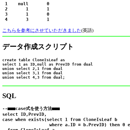
 1    null       0

 2       1       1

 3       1       0

こちらを参考にさせていただきました
(英語)
データ作成スクリプト
create table CloneIsLeaf as

select 1 as ID,null as PrevID from dual

union select 2,1 from dual

union select 3,1 from dual

SQL
--■■■case式を使う方法■■■

select ID,PrevID,

case when exists(select 1 from CloneIsLeaf b

                  where a.ID = b.PrevID) then 0 e
  from CloneIsLeaf a
