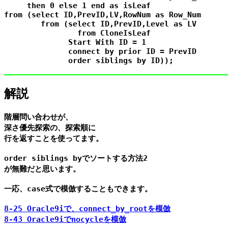
     then 0 else 1 end as isLeaf

from (select ID,PrevID,LV,RowNum as Row_Num

        from (select ID,PrevID,Level as LV

                from CloneIsLeaf

              Start With ID = 1

              connect by prior ID = PrevID

解説
階層問い合わせが、

深さ優先探索の、探索順に

行を返すことを使ってます。

order siblings byでソートする方法2

が無難だと思います。

一応、case式で模倣することもできます。

8-25 Oracle9iで、connect_by_rootを模倣
8-43 Oracle9iでnocycleを模倣