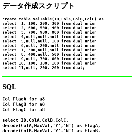
データ作成スクリプト
create table ValTable(ID,ColA,ColB,ColC) as

select  1, 100, 200, 300 from dual union

select  2, 600, 500, 400 from dual union

select  3, 700, 900, 800 from dual union

select  4,null,null,null from dual union

select  5,null,null, 100 from dual union

select  6,null, 200,null from dual union

select  7, 300,null,null from dual union

select  8, 400,null, 500 from dual union

select  9,null, 700, 600 from dual union

select 10, 100, 100, 100 from dual union

SQL
Col FlagA for a8

Col FlagB for a8

Col FlagC for a8

select ID,ColA,ColB,ColC,

decode(ColA,MaxVal,'Y','N') as FlagA,

decode(ColB,MaxVal,'Y','N') as FlagB,
