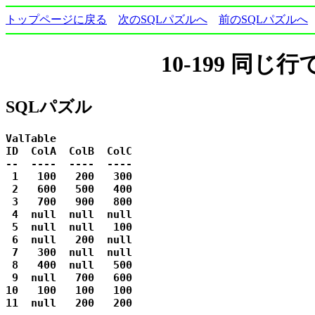
トップページに戻る
次のSQLパズルへ
前のSQLパズルへ
10-199 同
SQLパズル
ValTable

ID  ColA  ColB  ColC

--  ----  ----  ----

 1   100   200   300

 2   600   500   400

 3   700   900   800

 4  null  null  null

 5  null  null   100

 6  null   200  null

 7   300  null  null

 8   400  null   500

 9  null   700   600

10   100   100   100

11  null   200   200
