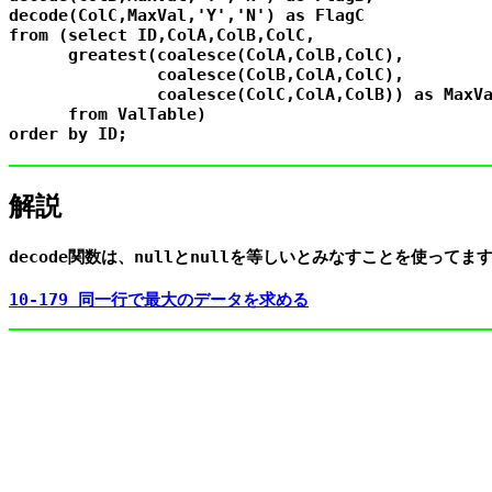
decode(ColC,MaxVal,'Y','N') as FlagC

from (select ID,ColA,ColB,ColC,

      greatest(coalesce(ColA,ColB,ColC),

               coalesce(ColB,ColA,ColC),

               coalesce(ColC,ColA,ColB)) as MaxVa
      from ValTable)

解説
decode関数は、nullとnullを等しいとみなすことを使ってます
10-179 同一行で最大のデータを求める