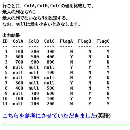
行ごとに、ColA,ColB,ColCの値を比較して、

最大の列ならYに

最大の列でないならNを設定する。

なお、nullは最も小さいとみなします。

出力結果

ID  ColA  ColB  ColC  FlagA  FlagB  FlagC

--  ----  ----  ----  -----  -----  -----

 1   100   200   300      N      N      Y

 2   600   500   400      Y      N      N

 3   700   900   800      N      Y      N

 4  null  null  null      Y      Y      Y

 5  null  null   100      N      N      Y

 6  null   200  null      N      Y      N

 7   300  null  null      Y      N      N

 8   400  null   500      N      N      Y

 9  null   700   600      N      Y      N

10   100   100   100      Y      Y      Y

こちらを参考にさせていただきました
(英語)