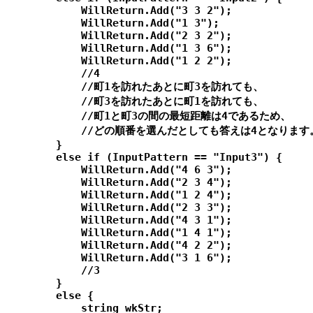
            WillReturn.Add("3 3 2");

            WillReturn.Add("1 3");

            WillReturn.Add("2 3 2");

            WillReturn.Add("1 3 6");

            WillReturn.Add("1 2 2");

            //4

            //町1を訪れたあとに町3を訪れても、

            //町3を訪れたあとに町1を訪れても、

            //町1と町3の間の最短距離は4であるため、

            //どの順番を選んだとしても答えは4となります。
        }

        else if (InputPattern == "Input3") {

            WillReturn.Add("4 6 3");

            WillReturn.Add("2 3 4");

            WillReturn.Add("1 2 4");

            WillReturn.Add("2 3 3");

            WillReturn.Add("4 3 1");

            WillReturn.Add("1 4 1");

            WillReturn.Add("4 2 2");

            WillReturn.Add("3 1 6");

            //3

        }

        else {

            string wkStr;
