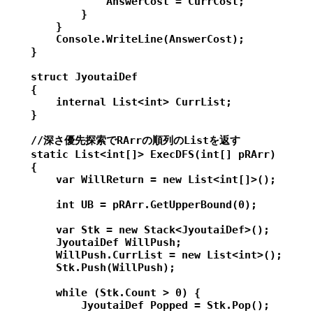
                AnswerCost = CurrCost;

            }

        }

        Console.WriteLine(AnswerCost);

    }

    struct JyoutaiDef

    {

        internal List<int> CurrList;

    }

    //深さ優先探索でRArrの順列のListを返す

    static List<int[]> ExecDFS(int[] pRArr)

    {

        var WillReturn = new List<int[]>();

        int UB = pRArr.GetUpperBound(0);

        var Stk = new Stack<JyoutaiDef>();

        JyoutaiDef WillPush;

        WillPush.CurrList = new List<int>();

        Stk.Push(WillPush);

        while (Stk.Count > 0) {

            JyoutaiDef Popped = Stk.Pop();
