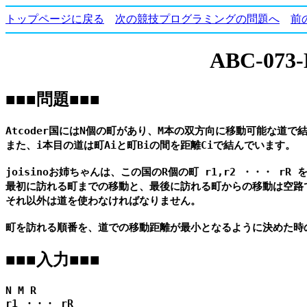
トップページに戻る
次の競技プログラミングの問題へ
前
ABC-073-D 
■■■問題■■■
Atcoder国にはN個の町があり、M本の双方向に移動可能な道で結
また、i本目の道は町Aiと町Biの間を距離Ciで結んでいます。

joisinoお姉ちゃんは、この国のR個の町 r1,r2 ・・・ rR
最初に訪れる町までの移動と、最後に訪れる町からの移動は空路で
それ以外は道を使わなければなりません。

■■■入力■■■
N M R

r1 ・・・ rR
