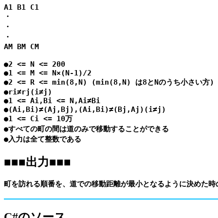
A1 B1 C1

・

・

・

AM BM CM

●2 <= N <= 200

●1 <= M <= N×(N-1)/2

●2 <= R <= min(8,N) (min(8,N) は8とNのうち小さい方)

●ri≠rj(i≠j)

●1 <= Ai,Bi <= N,Ai≠Bi

●(Ai,Bi)≠(Aj,Bj),(Ai,Bi)≠(Bj,Aj)(i≠j)

●1 <= Ci <= 10万

●すべての町の間は道のみで移動することができる

■■■出力■■■
C#のソース