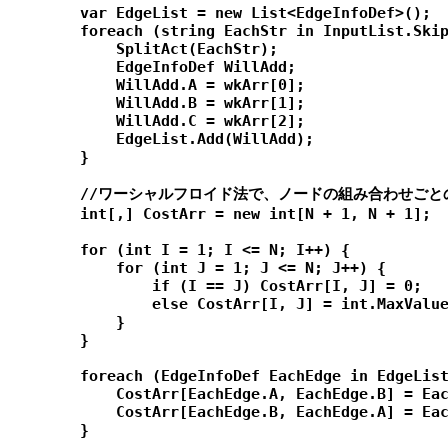
        var EdgeList = new List<EdgeInfoDef>();

        foreach (string EachStr in InputList.Skip
            SplitAct(EachStr);

            EdgeInfoDef WillAdd;

            WillAdd.A = wkArr[0];

            WillAdd.B = wkArr[1];

            WillAdd.C = wkArr[2];

            EdgeList.Add(WillAdd);

        }

        //ワーシャルフロイド法で、ノードの組み合わせごと
        int[,] CostArr = new int[N + 1, N + 1];

        for (int I = 1; I <= N; I++) {

            for (int J = 1; J <= N; J++) {

                if (I == J) CostArr[I, J] = 0;

                else CostArr[I, J] = int.MaxValue
            }

        }

        foreach (EdgeInfoDef EachEdge in EdgeList
            CostArr[EachEdge.A, EachEdge.B] = Eac
            CostArr[EachEdge.B, EachEdge.A] = Eac
        }
