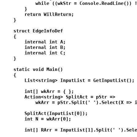
            while ((wkStr = Console.ReadLine()) !
        }

        return WillReturn;

    }

    struct EdgeInfoDef

    {

        internal int A;

        internal int B;

        internal int C;

    }

    static void Main()

    {

        List<string> InputList = GetInputList();

        int[] wkArr = { };

        Action<string> SplitAct = pStr =>

            wkArr = pStr.Split(' ').Select(X => i
        SplitAct(InputList[0]);

        int N = wkArr[0];

        int[] RArr = InputList[1].Split(' ').Sele