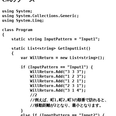
using System;

using System.Collections.Generic;

using System.Linq;

class Program

{

    static string InputPattern = "Input1";

    static List<string> GetInputList()

    {

        var WillReturn = new List<string>();

        if (InputPattern == "Input1") {

            WillReturn.Add("3 3 3");

            WillReturn.Add("1 2 3");

            WillReturn.Add("1 2 1");

            WillReturn.Add("2 3 1");

            WillReturn.Add("3 1 4");

            //2

            //例えば、町1,町2,町3の順番で訪れると、

            //移動距離が2となり、最小となります。

        }

        else if (InputPattern == "Input2") {
