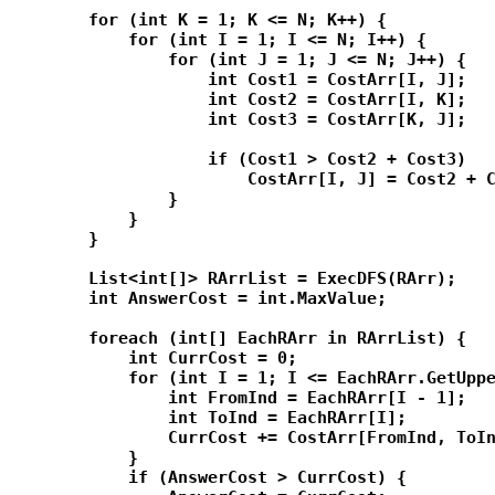
        for (int K = 1; K <= N; K++) {

            for (int I = 1; I <= N; I++) {

                for (int J = 1; J <= N; J++) {

                    int Cost1 = CostArr[I, J];

                    int Cost2 = CostArr[I, K];

                    int Cost3 = CostArr[K, J];

                    if (Cost1 > Cost2 + Cost3)

                        CostArr[I, J] = Cost2 + C
                }

            }

        }

        List<int[]> RArrList = ExecDFS(RArr);

        int AnswerCost = int.MaxValue;

        foreach (int[] EachRArr in RArrList) {

            int CurrCost = 0;

            for (int I = 1; I <= EachRArr.GetUppe
                int FromInd = EachRArr[I - 1];

                int ToInd = EachRArr[I];

                CurrCost += CostArr[FromInd, ToIn
            }

            if (AnswerCost > CurrCost) {
