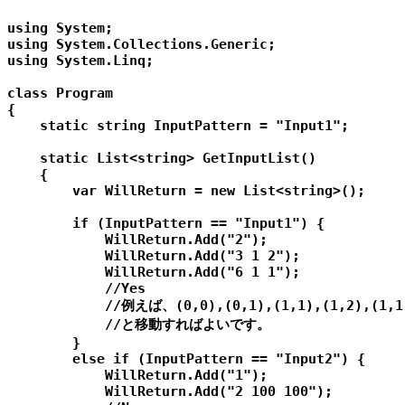
using System;

using System.Collections.Generic;

using System.Linq;

class Program

{

    static string InputPattern = "Input1";

    static List<string> GetInputList()

    {

        var WillReturn = new List<string>();

        if (InputPattern == "Input1") {

            WillReturn.Add("2");

            WillReturn.Add("3 1 2");

            WillReturn.Add("6 1 1");

            //Yes

            //例えば、(0,0),(0,1),(1,1),(1,2),(1,1)
            //と移動すればよいです。

        }

        else if (InputPattern == "Input2") {

            WillReturn.Add("1");

            WillReturn.Add("2 100 100");
