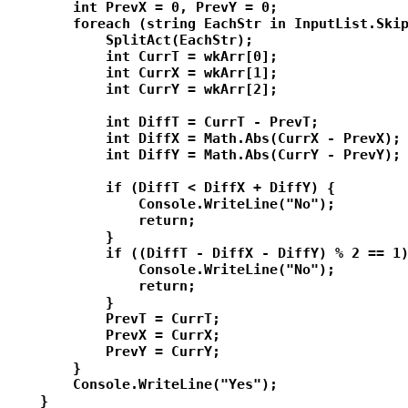
        int PrevX = 0, PrevY = 0;

        foreach (string EachStr in InputList.Skip
            SplitAct(EachStr);

            int CurrT = wkArr[0];

            int CurrX = wkArr[1];

            int CurrY = wkArr[2];

            int DiffT = CurrT - PrevT;

            int DiffX = Math.Abs(CurrX - PrevX);

            int DiffY = Math.Abs(CurrY - PrevY);

            if (DiffT < DiffX + DiffY) {

                Console.WriteLine("No");

                return;

            }

            if ((DiffT - DiffX - DiffY) % 2 == 1)
                Console.WriteLine("No");

                return;

            }

            PrevT = CurrT;

            PrevX = CurrX;

            PrevY = CurrY;

        }

        Console.WriteLine("Yes");

    }
