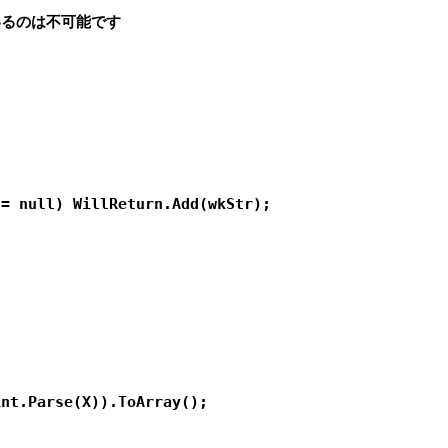
にいるのは不可能です

= null) WillReturn.Add(wkStr);

nt.Parse(X)).ToArray();
