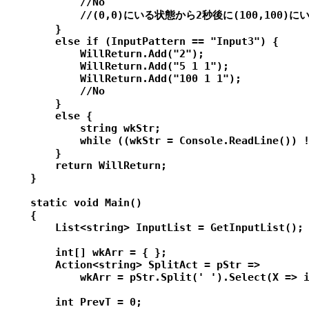
            //No

            //(0,0)にいる状態から2秒後に(100,100)
        }

        else if (InputPattern == "Input3") {

            WillReturn.Add("2");

            WillReturn.Add("5 1 1");

            WillReturn.Add("100 1 1");

            //No

        }

        else {

            string wkStr;

            while ((wkStr = Console.ReadLine()) !
        }

        return WillReturn;

    }

    static void Main()

    {

        List<string> InputList = GetInputList();

        int[] wkArr = { };

        Action<string> SplitAct = pStr =>

            wkArr = pStr.Split(' ').Select(X => i
        int PrevT = 0;
