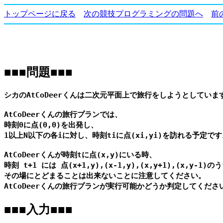
トップページに戻る
次の競技プログラミングの問題へ
前
■■■問題■■■
シカのAtCoDeerくんは二次元平面上で旅行をしようとしています
AtCoDeerくんの旅行プランでは、

時刻0に点(0,0)を出発し、

1以上N以下の各iに対し、時刻tiに点(xi,yi)を訪れる予定です
AtCoDeerくんが時刻tに点(x,y)にいる時、

時刻 t+1 には 点(x+1,y),(x-1,y),(x,y+1),(x,y
その場にとどまることは出来ないことに注意してください。

■■■入力■■■