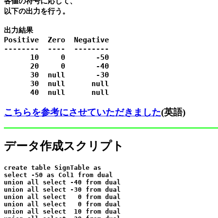
各値の符号に応じて、

以下の出力を行う。

出力結果

Positive  Zero  Negative

--------  ----  --------

      10     0       -50

      20     0       -40

      30  null       -30

      30  null      null

こちらを参考にさせていただきました
(英語)
データ作成スクリプト
create table SignTable as

select -50 as Col1 from dual

union all select -40 from dual

union all select -30 from dual

union all select   0 from dual

union all select   0 from dual

union all select  10 from dual
