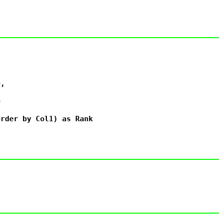
,



rder by Col1) as Rank
