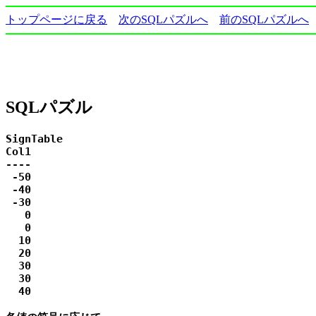
トップページに戻る
次のSQLパズルへ
前のSQLパズルへ
SQLパズル
SignTable

Col1

----

 -50

 -40

 -30

   0

   0

  10

  20

  30

  30

  40
