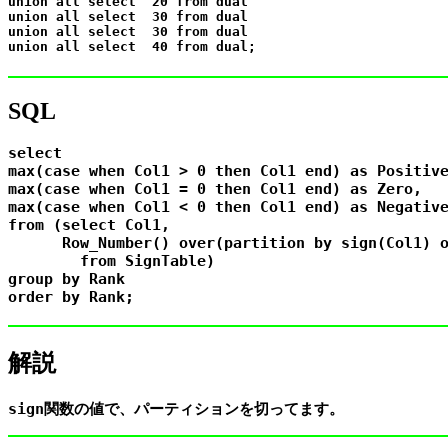
union all select  20 from dual

union all select  30 from dual

union all select  30 from dual

SQL
select

max(case when Col1 > 0 then Col1 end) as Positive
max(case when Col1 = 0 then Col1 end) as Zero,

max(case when Col1 < 0 then Col1 end) as Negative
from (select Col1,

      Row_Number() over(partition by sign(Col1) o
        from SignTable)

group by Rank

解説