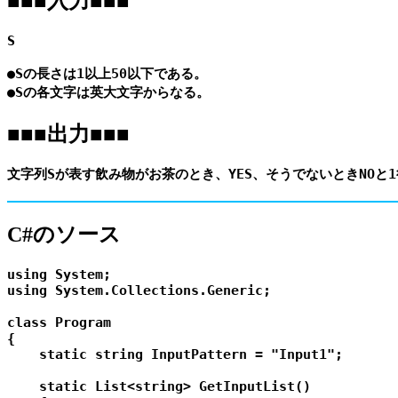
■■■入力■■■
S

●Sの長さは1以上50以下である。

■■■出力■■■
C#のソース
using System;

using System.Collections.Generic;

class Program

{

    static string InputPattern = "Input1";

    static List<string> GetInputList()
