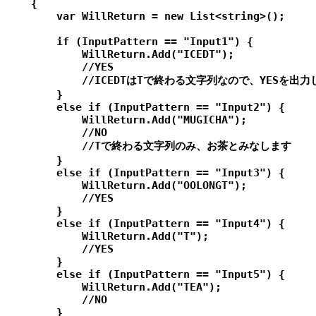
    {

        var WillReturn = new List<string>();

        if (InputPattern == "Input1") {

            WillReturn.Add("ICEDT");

            //YES

            //ICEDTはTで終わる文字列なので、YESを出力
        }

        else if (InputPattern == "Input2") {

            WillReturn.Add("MUGICHA");

            //NO

            //Tで終わる文字列のみ、お茶とみなします

        }

        else if (InputPattern == "Input3") {

            WillReturn.Add("OOLONGT");

            //YES

        }

        else if (InputPattern == "Input4") {

            WillReturn.Add("T");

            //YES

        }

        else if (InputPattern == "Input5") {

            WillReturn.Add("TEA");

            //NO

        }
