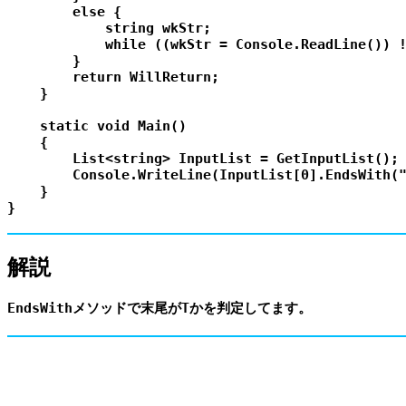
        else {

            string wkStr;

            while ((wkStr = Console.ReadLine()) !
        }

        return WillReturn;

    }

    static void Main()

    {

        List<string> InputList = GetInputList();

        Console.WriteLine(InputList[0].EndsWith("
    }

解説