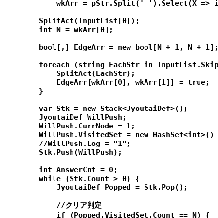
            wkArr = pStr.Split(' ').Select(X => i
        SplitAct(InputList[0]);

        int N = wkArr[0];

        bool[,] EdgeArr = new bool[N + 1, N + 1];
        foreach (string EachStr in InputList.Skip
            SplitAct(EachStr);

            EdgeArr[wkArr[0], wkArr[1]] = true;

        }

        var Stk = new Stack<JyoutaiDef>();

        JyoutaiDef WillPush;

        WillPush.CurrNode = 1;

        WillPush.VisitedSet = new HashSet<int>() 
        //WillPush.Log = "1";

        Stk.Push(WillPush);

        int AnswerCnt = 0;

        while (Stk.Count > 0) {

            JyoutaiDef Popped = Stk.Pop();

            //クリア判定

            if (Popped.VisitedSet.Count == N) {
