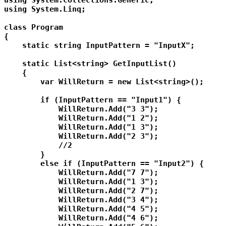
using System.Linq;

class Program

{

    static string InputPattern = "InputX";

    static List<string> GetInputList()

    {

        var WillReturn = new List<string>();

        if (InputPattern == "Input1") {

            WillReturn.Add("3 3");

            WillReturn.Add("1 2");

            WillReturn.Add("1 3");

            WillReturn.Add("2 3");

            //2

        }

        else if (InputPattern == "Input2") {

            WillReturn.Add("7 7");

            WillReturn.Add("1 3");

            WillReturn.Add("2 7");

            WillReturn.Add("3 4");

            WillReturn.Add("4 5");

            WillReturn.Add("4 6");
