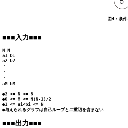

図4：条
■■■入力■■■
N M

a1 b1

a2 b2

・

・

・

aM bM

●2 <= N <= 8

●0 <= M <= N(N-1)/2

●1 <= ai<bi <= N

■■■出力■■■