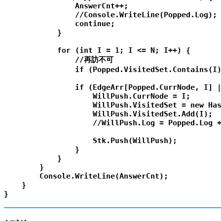
                AnswerCnt++;

                //Console.WriteLine(Popped.Log);

                continue;

            }

            for (int I = 1; I <= N; I++) {

                //再訪不可

                if (Popped.VisitedSet.Contains(I)
                if (EdgeArr[Popped.CurrNode, I] |
                    WillPush.CurrNode = I;

                    WillPush.VisitedSet = new Has
                    WillPush.VisitedSet.Add(I);

                    //WillPush.Log = Popped.Log +
                    Stk.Push(WillPush);

                }

            }

        }

        Console.WriteLine(AnswerCnt);

    }
