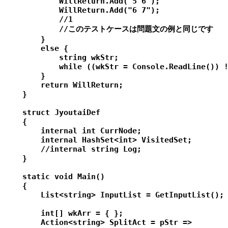
            WillReturn.Add("5 6");

            WillReturn.Add("6 7");

            //1

            //このテストケースは問題文の例と同じです

        }

        else {

            string wkStr;

            while ((wkStr = Console.ReadLine()) !
        }

        return WillReturn;

    }

    struct JyoutaiDef

    {

        internal int CurrNode;

        internal HashSet<int> VisitedSet;

        //internal string Log;

    }

    static void Main()

    {

        List<string> InputList = GetInputList();

        int[] wkArr = { };

        Action<string> SplitAct = pStr =>
