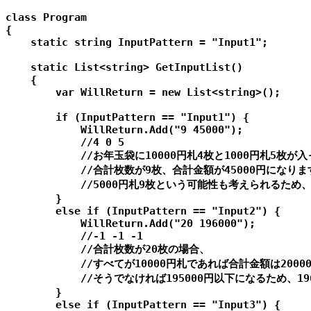
class Program

{

    static string InputPattern = "Input1";

    static List<string> GetInputList()

    {

        var WillReturn = new List<string>();

        if (InputPattern == "Input1") {

            WillReturn.Add("9 45000");

            //4 0 5

            //お年玉袋に10000円札4枚と1000円札5枚が
            //合計枚数が9枚、合計金額が45000円になりま
            //5000円札9枚という可能性も考えられるため、
        }

        else if (InputPattern == "Input2") {

            WillReturn.Add("20 196000");

            //-1 -1 -1

            //合計枚数が20枚の場合、

            //すべてが10000円札であれば合計金額は2000
            //そうでなければ195000円以下になるため、
        }

        else if (InputPattern == "Input3") {
