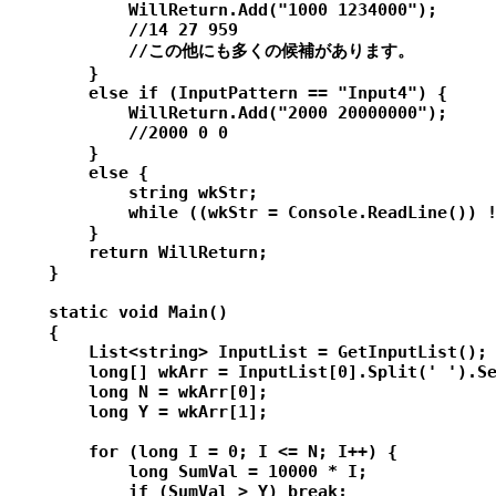
            WillReturn.Add("1000 1234000");

            //14 27 959

            //この他にも多くの候補があります。

        }

        else if (InputPattern == "Input4") {

            WillReturn.Add("2000 20000000");

            //2000 0 0

        }

        else {

            string wkStr;

            while ((wkStr = Console.ReadLine()) !
        }

        return WillReturn;

    }

    static void Main()

    {

        List<string> InputList = GetInputList();

        long[] wkArr = InputList[0].Split(' ').Se
        long N = wkArr[0];

        long Y = wkArr[1];

        for (long I = 0; I <= N; I++) {

            long SumVal = 10000 * I;

            if (SumVal > Y) break;
