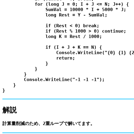
            for (long J = 0; I + J <= N; J++) {

                SumVal = 10000 * I + 5000 * J;

                long Rest = Y - SumVal;

                if (Rest < 0) break;

                if (Rest % 1000 > 0) continue;

                long K = Rest / 1000;

                if (I + J + K == N) {

                    Console.WriteLine("{0} {1} {2
                    return;

                }

            }

        }

        Console.WriteLine("-1 -1 -1");

    }

解説