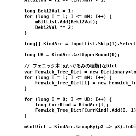
        AllBitOn = (1 << (int)mM) - 1;

        long Beki2Val = 1;

        for (long I = 1; I <= mM; I++) {

            mBitList.Add(Beki2Val);

            Beki2Val *= 2;

        }

        long[] KindArr = InputList.Skip(1).Select
        long UB = KindArr.GetUpperBound(0);

        // フェニック木[ぬいぐるみの種類]なDict

        var Fenwick_Tree_Dict = new Dictionary<lo
        for (long I = 1; I <= mM; I++) {

            Fenwick_Tree_Dict[I] = new Fenwick_Tr
        }

        for (long I = 0; I <= UB; I++) {

            long CurrKind = KindArr[I];

            Fenwick_Tree_Dict[CurrKind].Add(I, 1)
        }

        mCntDict = KindArr.GroupBy(pX => pX).ToDi