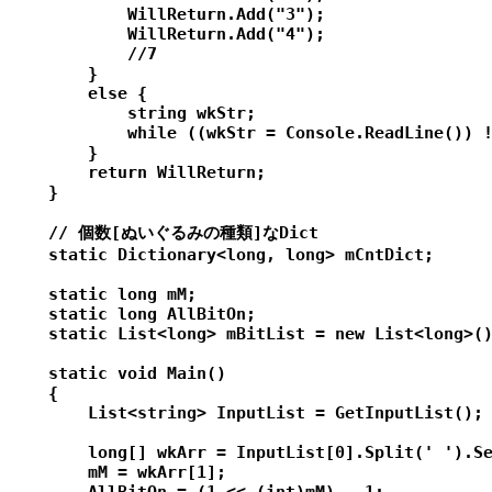
            WillReturn.Add("3");

            WillReturn.Add("4");

            //7

        }

        else {

            string wkStr;

            while ((wkStr = Console.ReadLine()) !
        }

        return WillReturn;

    }

    // 個数[ぬいぐるみの種類]なDict

    static Dictionary<long, long> mCntDict;

    static long mM;

    static long AllBitOn;

    static List<long> mBitList = new List<long>()
    static void Main()

    {

        List<string> InputList = GetInputList();

        long[] wkArr = InputList[0].Split(' ').Se
        mM = wkArr[1];
