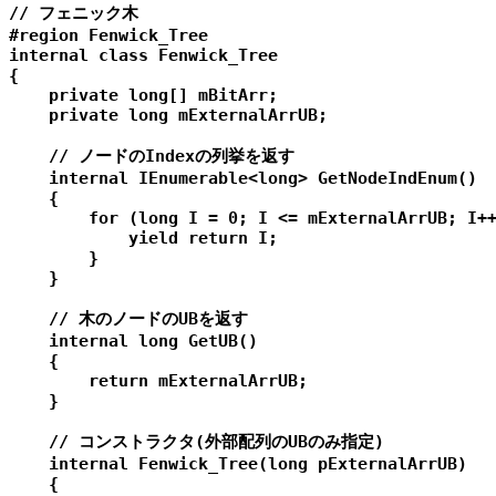
// フェニック木

#region Fenwick_Tree

internal class Fenwick_Tree

{

    private long[] mBitArr;

    private long mExternalArrUB;

    // ノードのIndexの列挙を返す

    internal IEnumerable<long> GetNodeIndEnum()

    {

        for (long I = 0; I <= mExternalArrUB; I++
            yield return I;

        }

    }

    // 木のノードのUBを返す

    internal long GetUB()

    {

        return mExternalArrUB;

    }

    // コンストラクタ(外部配列のUBのみ指定)

    internal Fenwick_Tree(long pExternalArrUB)

    {
