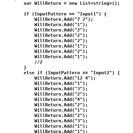
        var WillReturn = new List<string>();

        if (InputPattern == "Input1") {

            WillReturn.Add("7 2");

            WillReturn.Add("1");

            WillReturn.Add("2");

            WillReturn.Add("2");

            WillReturn.Add("2");

            WillReturn.Add("1");

            WillReturn.Add("2");

            WillReturn.Add("1");

            //2

        }

        else if (InputPattern == "Input2") {

            WillReturn.Add("12 4");

            WillReturn.Add("1");

            WillReturn.Add("3");

            WillReturn.Add("2");

            WillReturn.Add("4");

            WillReturn.Add("2");

            WillReturn.Add("1");

            WillReturn.Add("2");

            WillReturn.Add("3");

            WillReturn.Add("1");

            WillReturn.Add("1");
