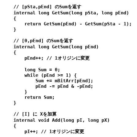
    // [pSta,pEnd] のSumを返す

    internal long GetSum(long pSta, long pEnd)

    {

        return GetSum(pEnd) - GetSum(pSta - 1);

    }

    // [0,pEnd] のSumを返す

    internal long GetSum(long pEnd)

    {

        pEnd++; // 1オリジンに変更

        long Sum = 0;

        while (pEnd >= 1) {

            Sum += mBitArr[pEnd];

            pEnd -= pEnd & -pEnd;

        }

        return Sum;

    }

    // [I] に Xを加算

    internal void Add(long pI, long pX)

    {

        pI++; // 1オリジンに変更
