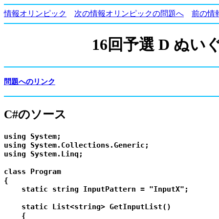
情報オリンピック
次の情報オリンピックの問題へ
前の情
16回予選 D ぬいぐる
問題へのリンク
C#のソース
using System;

using System.Collections.Generic;

using System.Linq;

class Program

{

    static string InputPattern = "InputX";

    static List<string> GetInputList()

    {
