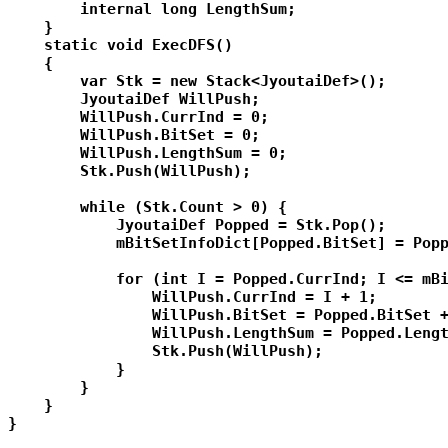
        internal long LengthSum;

    }

    static void ExecDFS()

    {

        var Stk = new Stack<JyoutaiDef>();

        JyoutaiDef WillPush;

        WillPush.CurrInd = 0;

        WillPush.BitSet = 0;

        WillPush.LengthSum = 0;

        Stk.Push(WillPush);

        while (Stk.Count > 0) {

            JyoutaiDef Popped = Stk.Pop();

            mBitSetInfoDict[Popped.BitSet] = Popp
            for (int I = Popped.CurrInd; I <= mBi
                WillPush.CurrInd = I + 1;

                WillPush.BitSet = Popped.BitSet +
                WillPush.LengthSum = Popped.Lengt
                Stk.Push(WillPush);

            }

        }

    }

}
