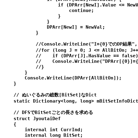
                    if (DPArr[NewI].Value <= NewV
                        continue;

                    }

                }

                DPArr[NewI] = NewVal;

            }

            //Console.WriteLine("I={0}でのDP結果", 
            //for (long J = 0; J <= AllBitOn; J++
            //    if (DPArr[J].HasValue == false)
            //    Console.WriteLine("DPArr[{0}]={
            //}

        }

        Console.WriteLine(DPArr[AllBitOn]);

    }

    // ぬいぐるみの総数[BitSet]なDict

    static Dictionary<long, long> mBitSetInfoDict
    // DFSでBitSetごとの長さを求める

    struct JyoutaiDef

    {

        internal int CurrInd;

        internal long BitSet;
