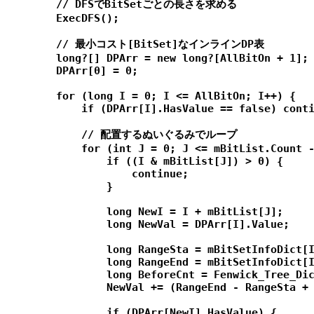
        // DFSでBitSetごとの長さを求める

        ExecDFS();

        // 最小コスト[BitSet]なインラインDP表

        long?[] DPArr = new long?[AllBitOn + 1];

        DPArr[0] = 0;

        for (long I = 0; I <= AllBitOn; I++) {

            if (DPArr[I].HasValue == false) conti
            // 配置するぬいぐるみでループ

            for (int J = 0; J <= mBitList.Count -
                if ((I & mBitList[J]) > 0) {

                    continue;

                }

                long NewI = I + mBitList[J];

                long NewVal = DPArr[I].Value;

                long RangeSta = mBitSetInfoDict[I
                long RangeEnd = mBitSetInfoDict[I
                long BeforeCnt = Fenwick_Tree_Dic
                NewVal += (RangeEnd - RangeSta + 
                if (DPArr[NewI].HasValue) {
