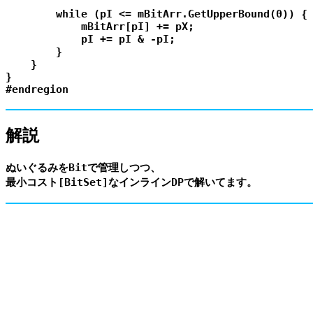
        while (pI <= mBitArr.GetUpperBound(0)) {

            mBitArr[pI] += pX;

            pI += pI & -pI;

        }

    }

}

解説
ぬいぐるみをBitで管理しつつ、
